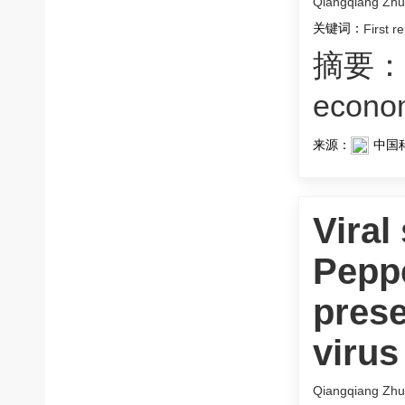
Qiangqiang Zhu
关键词：
First r
摘要：
econo
来源：
中国
Viral
Pepp
prese
virus
Qiangqiang Zhu