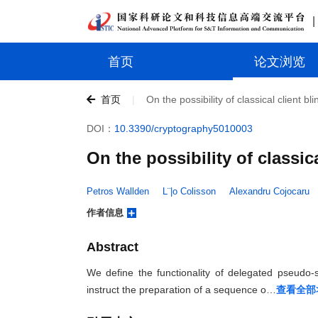
|
首页
论文浏览
首页
|
On the possibility of classical client 
DOI：
10.3390/cryptography5010003
On the possibility of classi
Petros Wallden 
L¨|o Colisson 
Alexandru Cojocaru 
作者信息
Abstract
We define the functionality of delegated pseudo-
instruct the preparation of a sequence o…
查看全部