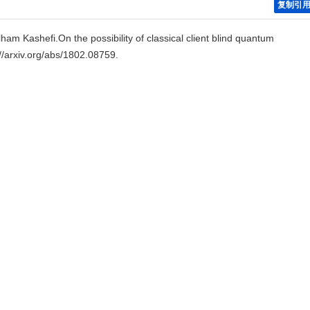
复制引
am Kashefi.On the possibility of classical client blind quantum
/arxiv.org/abs/1802.08759.