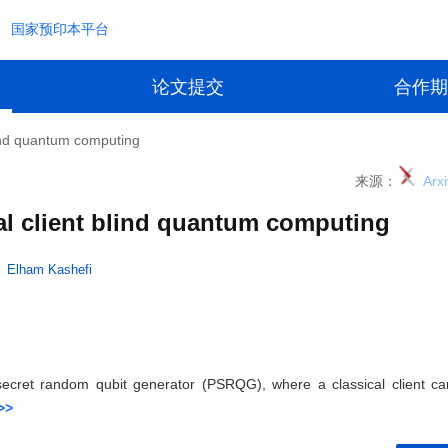
国家预印本平台
论文提交
合作期
blind quantum computing
来源：
Arxi
cal client blind quantum computing
Elham Kashefi
secret random qubit generator (PSRQG), where a classical client ca
>>