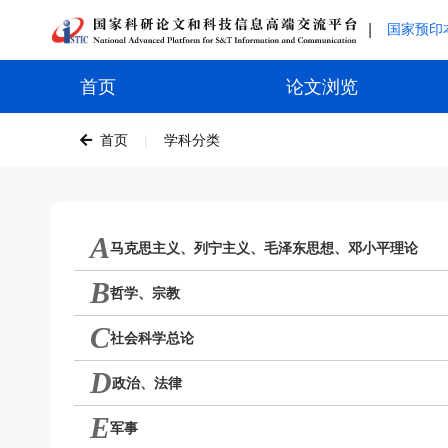
|
国家预印
首页
论文浏览
首页
|
学科分类
A
马克思主义、列宁主义、毛泽东思想、邓小平理论
B
哲学、宗教
C
社会科学总论
D
政治、法律
E
军事